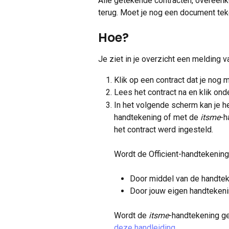
Alle getekende contracten, overeenk
terug. Moet je nog een document teken
Hoe?
Je ziet in je overzicht een melding 
Klik op een contract dat je nog 
Lees het contract na en klik ond
In het volgende scherm kan je h
handtekening of met de 
itsme
-h
het contract werd ingesteld.
Wordt de Officient-handtekening
Door middel van de handteke
Door jouw eigen handtekenin
Wordt de 
itsme
-handtekening ge
deze handleiding
.