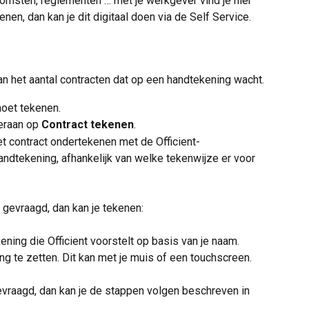
omsten, reglementen … met je werkgever vind je hier 
en, dan kan je dit digitaal doen via de Self Service.
van het aantal contracten dat op een handtekening wacht.
moet tekenen. 
eraan op 
Contract tekenen
.
et contract ondertekenen met de Officient-
andtekening, afhankelijk van welke tekenwijze er voor 
 gevraagd, dan kan je tekenen:
ning die Officient voorstelt op basis van je naam.
g te zetten. Dit kan met je muis of een touchscreen.
vraagd, dan kan je de stappen volgen beschreven in 