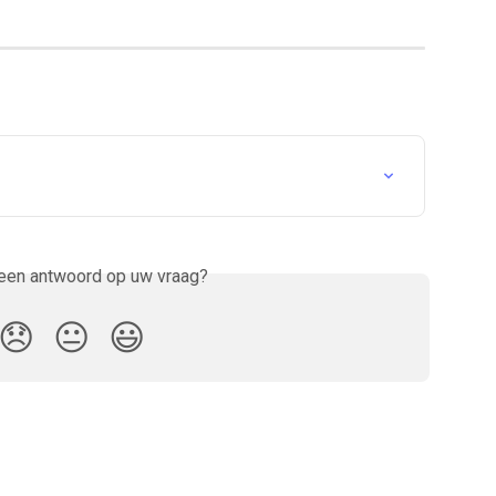
 een antwoord op uw vraag?
😞
😐
😃