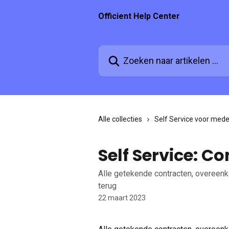
Naar de hoofdinhoud
Officient Help Center
Zoeken naar artikelen ...
Alle collecties
Self Service voor med
Self Service: C
Alle getekende contracten, overeenk
terug
22 maart 2023